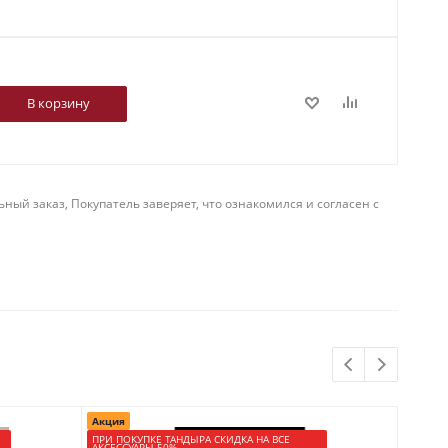
В корзину
й заказ, Покупатель заверяет, что ознакомился и согласен с
Акция
Акция
ПРИ ПОКУПКЕ ТАНДЫРА СКИДКА НА ВСЕ
ПРИ ПО
АКСЕССУАРЫ 50%
АКСЕСС