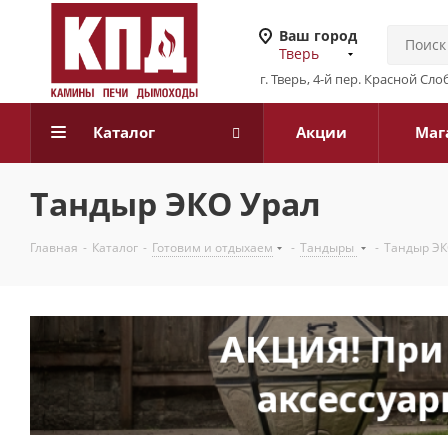
Ваш город
Тверь
г. Тверь, 4-й пер. Красной Слоб
Каталог
Акции
Маг
Тандыр ЭКО Урал
Главная
-
Каталог
-
Готовим и отдыхаем
-
Тандыры
-
Тандыр ЭК