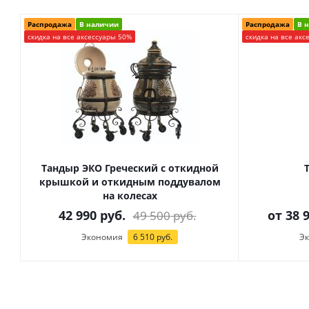
Распродажа
В наличии
Распродажа
В 
скидка на все аксессуары 50%
скидка на все акс
Тандыр ЭКО Греческий с откидной
крышкой и откидным поддувалом
на колесах
42 990
руб.
от
38 
49 500
руб.
Экономия
6 510
руб.
Э