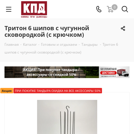
0
Тритон 6 шипов с чугунной
сковородкой (с крючком)
Главная
-
Каталог
-
Готовим и отдыхаем
-
Тандыры
-
Тритон 6
шипов с чугунной сковородкой (с крючком)
Акция
ПРИ ПОКУПКЕ ТАНДЫРА СКИДКА НА ВСЕ АКСЕССУАРЫ 50%