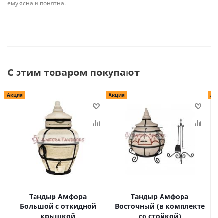
ему ясна и понятна.
С этим товаром покупают
Акция
Акция
Ак
Тандыр Амфора
Тандыр Амфора
Большой с откидной
Восточный (в комплекте
крышкой
со стойкой)