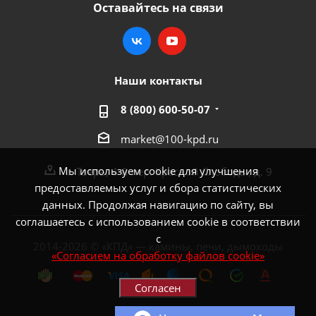
Оставайтесь на связи
Наши контакты
8 (800) 600-50-07
market@100-kpd.ru
Мы используем cookie для улучшения
г. Тверь, 4-й пер. Красной Слободы, д. 9
предоставляемых услуг и сбора статистических
данных. Продолжая навигацию по сайту, вы
соглашаетесь с использованием cookie в соответствии
с
2014-2026 © «КПД» — камины, печи, дымоходы
«Согласием на обработку файлов cookie»
Согласен