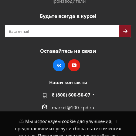
Производители
Будьте всегда в курсе!
Оставайтесь на связи
Наши контакты
8 (800) 600-50-07
market@100-kpd.ru
Мы используем cookie для улучшения
г. Тверь, 4-й пер. Красной Слободы, д. 9
предоставляемых услуг и сбора статистических
данных. Продолжая навигацию по сайту, вы