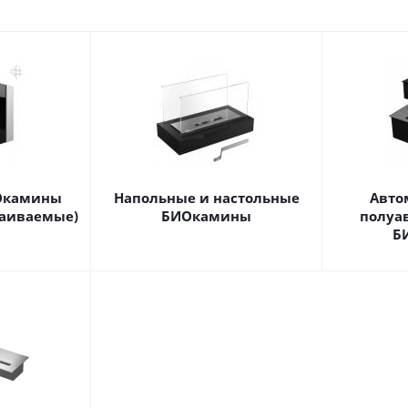
Окамины
Напольные и настольные
Авто
раиваемые)
БИОкамины
полуа
Б