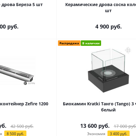
 дрова Береза 5 шт
Керамические дрова сосна коло
шт
900
руб.
4 900
руб.
Распродажа
В наличии
онтейнер Zefire 1200
Биокамин Kratki Танго (Tango) 3
белый
б.
13 600
руб.
42 500
руб.
17 000
руб
я
8 500
руб.
Экономия
3 400
руб.