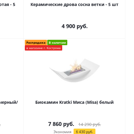
тая - 5
Керамические дрова сосна ветки - 5 шт
4 900
руб.
Распродажа
В наличии
в магазине г. Кострома
 черный/
Биокамин Kratki Миса (Misa) белый
7 860
руб.
.
14 290
руб.
Экономия
6 430
руб.