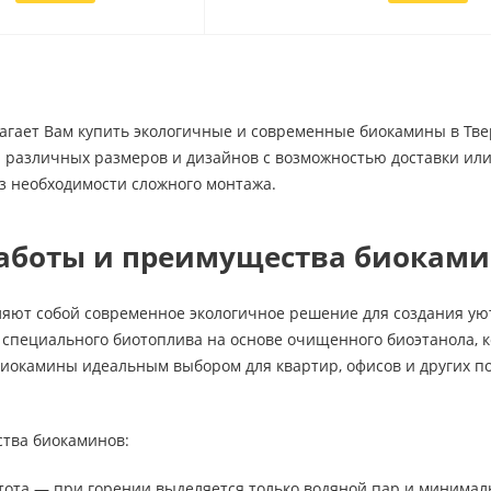
агает Вам купить экологичные и современные биокамины в Тв
 различных размеров и дизайнов с возможностью доставки или
з необходимости сложного монтажа.
аботы и преимущества биокам
яют собой современное экологичное решение для создания ую
специального биотоплива на основе очищенного биоэтанола, к
биокамины идеальным выбором для квартир, офисов и других п
тва биокаминов:
тота — при горении выделяется только водяной пар и минималь