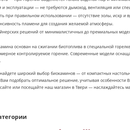
и и эксплуатации — не требуются дымоход, вентиляция или сп
ть при правильном использовании — отсутствие золы, искр и 
нсивность пламени для создания желаемой атмосферы.
айнерских решений от минималистичных до премиальных моде
амина основан на сжигании биотоплива в специальной горелке
омерное контролируемое горение. Современные модели оснащ
.
 найдете широкий выбор биокаминов — от компактных настоль
 Вам подобрать оптимальное решение, учитывая особенности 
сайте или посещайте наш магазин в Твери — наслаждайтесь маг
атегории