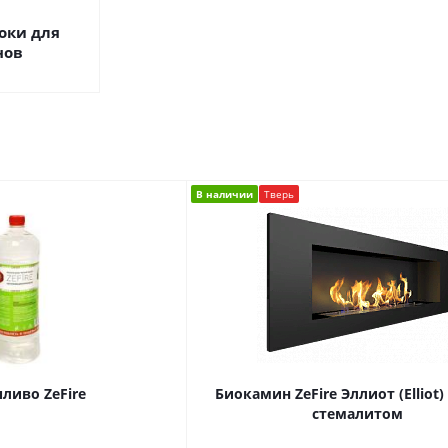
оки для
нов
В наличии
Тверь
ливо ZeFire
Биокамин ZeFire Эллиот (Elliot)
стемалитом