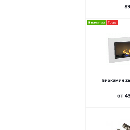
8
В наличии
Тверь
Биокамин ZeF
от
43