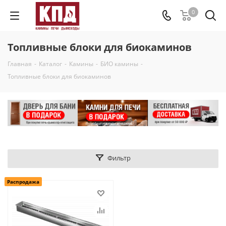
0
Топливные блоки для биокаминов
Главная
-
Каталог
-
Камины
-
БИО камины
-
Топливные блоки для биокаминов
Фильтр
Распродажа