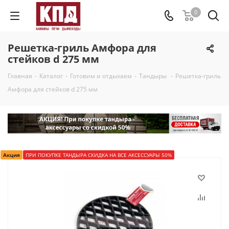
0
Решетка-гриль Амфора для
стейков d 275 мм
Главная
-
Каталог
-
Готовим и отдыхаем
-
Тандыры
-
Решетка-гриль
Амфора для стейков d 275 мм
Акция
ПРИ ПОКУПКЕ ТАНДЫРА СКИДКА НА ВСЕ АКСЕССУАРЫ 50%