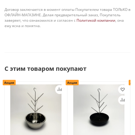
Договор заключается в момент оплаты Покупателем товара ТОЛЬКО в
ОФЛАЙН-МАГАЗИНЕ. Делая предварительный заказ, Покупатель
заверяет, что ознакомился и согласен с
Политикой компании
, она
ему ясна и понятна.
С этим товаром покупают
Акция
Акция
Ак