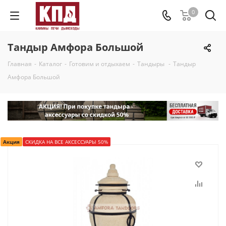
0
Тандыр Амфора Большой
Главная
-
Каталог
-
Готовим и отдыхаем
-
Тандыры
-
Тандыр
Амфора Большой
Акция
СКИДКА НА ВСЕ АКСЕССУАРЫ 50%