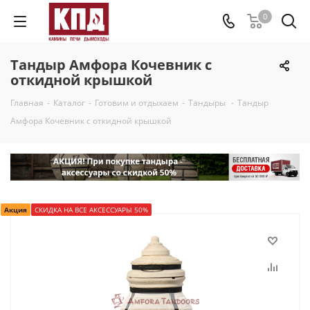
0
Тандыр Амфора Кочевник с
откидной крышкой
Главная
-
Каталог
-
Готовим и отдыхаем
-
Тандыры
-
Тандыр
Амфора Кочевник с откидной крышкой
Акция
СКИДКА НА ВСЕ АКСЕССУАРЫ 50%