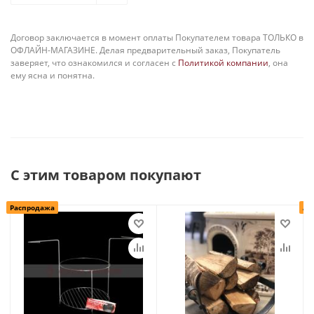
Договор заключается в момент оплаты Покупателем товара ТОЛЬКО в
ОФЛАЙН-МАГАЗИНЕ. Делая предварительный заказ, Покупатель
заверяет, что ознакомился и согласен с
Политикой компании
, она
ему ясна и понятна.
С этим товаром покупают
Распродажа
Ак