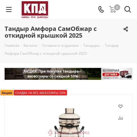
0
Тандыр Амфора СамОбжар с
откидной крышкой 2025
Главная
-
Каталог
-
Готовим и отдыхаем
-
Тандыры
-
Тандыр
Амфора СамОбжар с откидной крышкой 2025
Акция
СКИДКА НА ВСЕ АКСЕССУАРЫ 50%