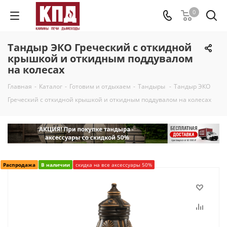
0
Тандыр ЭКО Греческий с откидной
крышкой и откидным поддувалом
на колесах
Главная
-
Каталог
-
Готовим и отдыхаем
-
Тандыры
-
Тандыр ЭКО
Греческий с откидной крышкой и откидным поддувалом на колесах
Распродажа
В наличии
скидка на все аксессуары 50%