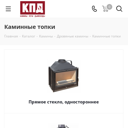
0
Каминные топки
Главная
-
Каталог
-
Камины
-
Дровяные камины
-
Каминные топки
Прямое стекло, одностороннее