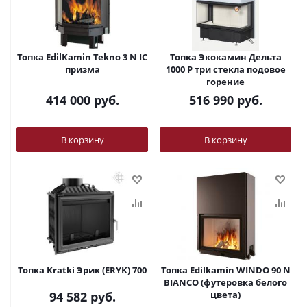
Топка EdilKamin Tekno 3 N IC
Топка Экокамин Дельта
призма
1000 P три стекла подовое
горение
414 000
руб.
516 990
руб.
В корзину
В корзину
Топка Kratki Эрик (ERYK) 700
Топка Edilkamin WINDO 90 N
BIANCO (футеровка белого
94 582
руб.
цвета)