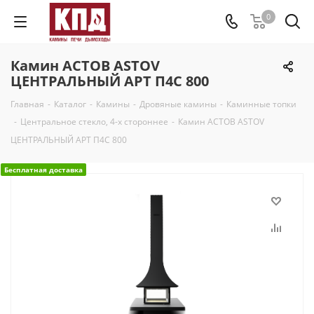
0
Камин АСТОВ ASTOV
ЦЕНТРАЛЬНЫЙ АРТ П4С 800
Главная
-
Каталог
-
Камины
-
Дровяные камины
-
Каминные топки
-
Центральное стекло, 4-х стороннее
-
Камин АСТОВ ASTOV
ЦЕНТРАЛЬНЫЙ АРТ П4С 800
Бесплатная доставка