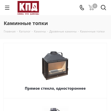
0
Каминные топки
Главная
-
Каталог
-
Камины
-
Дровяные камины
-
Каминные топки
Прямое стекло, одностороннее