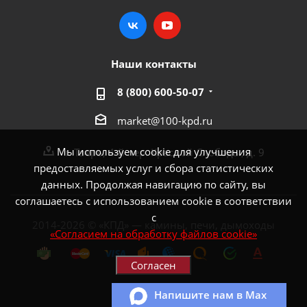
Наши контакты
8 (800) 600-50-07
market@100-kpd.ru
Мы используем cookie для улучшения
г. Тверь, 4-й пер. Красной Слободы, д. 9
предоставляемых услуг и сбора статистических
данных. Продолжая навигацию по сайту, вы
соглашаетесь с использованием cookie в соответствии
с
2014-2026 © «КПД» — камины, печи, дымоходы
«Согласием на обработку файлов cookie»
Согласен
Напишите нам в Max