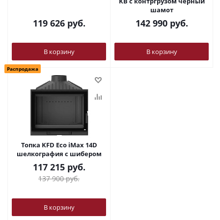
KВ с контргрузом черный
шамот
119 626
руб.
142 990
руб.
В корзину
В корзину
Распродажа
Топка KFD Eco iMax 14D
шелкография с шибером
117 215
руб.
137 900
руб.
В корзину