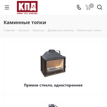
0
Каминные топки
Главная
-
Каталог
-
Камины
-
Дровяные камины
-
Каминные топки
Прямое стекло, одностороннее