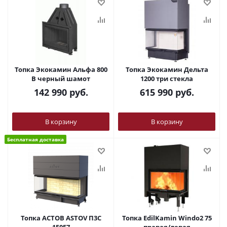
Топка Экокамин Альфа 800
Топка Экокамин Дельта
В черный шамот
1200 три стекла
142 990
руб.
615 990
руб.
В корзину
В корзину
Бесплатная доставка
Топка АСТОВ ASTOV П3С
Топка EdilKamin Windo2 75