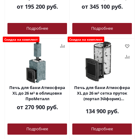
ПроМеталл
от
195 200 руб.
от
345 100 руб.
Подробнее
Подробнее
Скидка на комплект
Скидка на комплект
Печь для бани Атмосфера
Печь для бани Атмосфера
XL до 26 м³ в облицовке
XL до 26 м³ сетка пруток
ПроМеталл
(портал Эйфория)
ПроМеталл
от
270 900 руб.
134 900
руб.
Подробнее
Подробнее