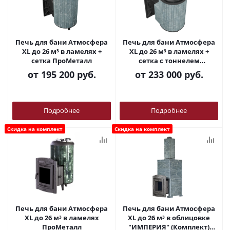
Печь для бани Атмосфера
Печь для бани Атмосфера
XL до 26 м³ в ламелях +
XL до 26 м³ в ламелях +
сетка ПроМеталл
сетка с тоннелем
ПроМеталл
от
195 200 руб.
от
233 000 руб.
Подробнее
Подробнее
Скидка на комплект
Скидка на комплект
Печь для бани Атмосфера
Печь для бани Атмосфера
XL до 26 м³ в ламелях
XL до 26 м³ в облицовке
ПроМеталл
"ИМПЕРИЯ" (Комплект)