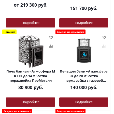
ПроМеталл
горелкой ПроМеталл
от
219 300 руб.
151 700
руб.
Подробнее
Подробнее
Новинка
Скидка на комплект
Печь банная «Атмосфера М
Печь для бани «Атмосфера
КТТ» до 14 м³ сетка
L» до 20 м³ сетка
нержавейка ПроМеталл
нержавейка с газовой
горелкой ПроМеталл
80 900
руб.
140 000
руб.
Подробнее
Подробнее
Скидка на комплект
Скидка на комплект