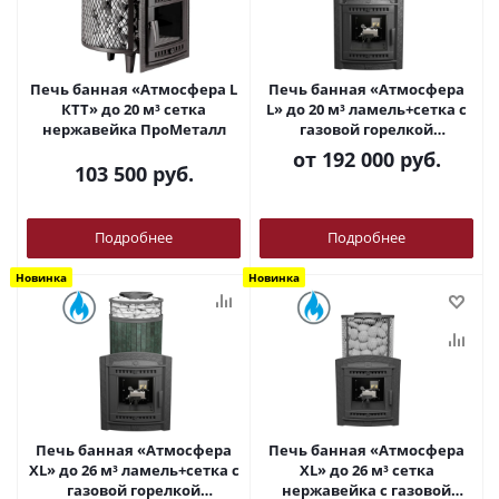
Печь банная «Атмосфера L
Печь банная «Атмосфера
КТТ» до 20 м³ сетка
L» до 20 м³ ламель+сетка с
нержавейка ПроМеталл
газовой горелкой
ПроМеталл
от
192 000 руб.
103 500
руб.
Подробнее
Подробнее
Новинка
Новинка
Печь банная «Атмосфера
Печь банная «Атмосфера
XL» до 26 м³ ламель+сетка с
XL» до 26 м³ сетка
газовой горелкой
нержавейка с газовой