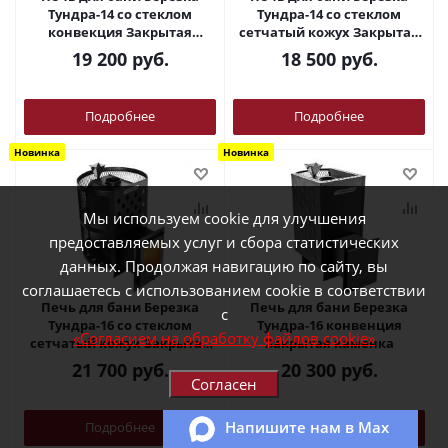
Тундра-14 со стеклом
Тундра-14 со стеклом
конвекция Закрытая
сетчатый кожух Закрытая
каменка
каменка
19 200
руб.
18 500
руб.
Подробнее
Подробнее
Новинка
Новинка
Мы используем cookie для улучшения
предоставляемых услуг и сбора статистических
данных. Продолжая навигацию по сайту, вы
соглашаетесь с использованием cookie в соответствии
Печь для бани Березка
Печь для бани Березка
с
Тундра-16 со стеклом
Тундра-16 конвенция
«Согласием на обработку файлов cookie»
сетчатый кожух Закрытая
Закрытая каменка
каменка
21 700
руб.
20 300
руб.
Согласен
Напишите нам в Max
Подробнее
Подробнее