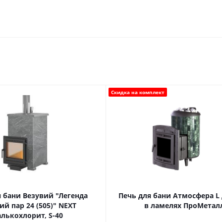
Скидка на комплект
 бани Везувий "Легенда
Печь для бани Атмосфера L 
ий пар 24 (505)" NEXT
в ламелях ПроМетал
алькохлорит, S-40