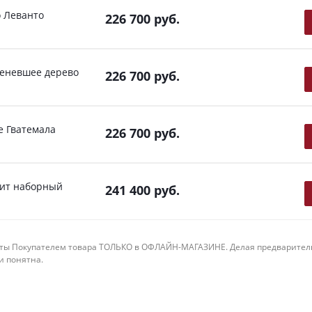
о Леванто
226 700
руб.
меневшее дерево
226 700
руб.
е Гватемала
226 700
руб.
еит наборный
241 400
руб.
ты Покупателем товара ТОЛЬКО в ОФЛАЙН-МАГАЗИНЕ. Делая предварительны
 и понятна.