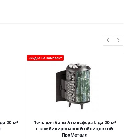
Скидка на комплект
до 20 м³
Печь для бани Атмосфера L до 20 м³
Печ
л
с комбинированной облицовкой
ПроМеталл