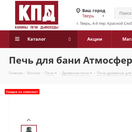
Ваш город
Тверь
г. Тверь, 4-й пер. Красной Слоб
Каталог
Акции
Маг
Печь для бани Атмосфер
Главная
-
Каталог
-
Печи
-
Дровяные печи
-
Печи дровяные для
Скидка на комплект