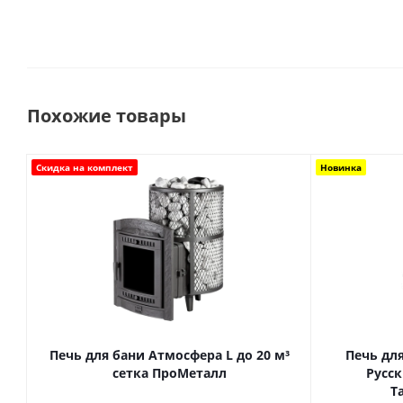
Похожие товары
Скидка на комплект
Новинка
Печь для бани Атмосфера L до 20 м³
Печь для
сетка ПроМеталл
Русск
Т