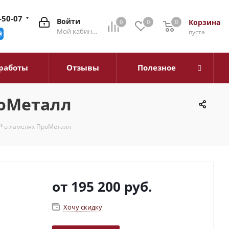
-50-07
Войти
Корзина
0
0
0
0
Мой кабинет
пуста
работы
Отзывы
Полезное
роМеталл
м³ в ламелях ПроМеталл
от
195 200 руб.
Хочу скидку