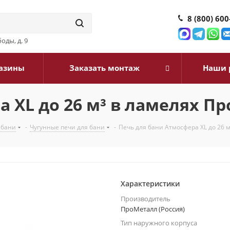
8 (800) 600
оды, д. 9
азины
Заказать монтаж
Наши 
а XL до 26 м³ в ламелях П
 бани
-
Чугунные печи для бани
-
Печь для бани Атмосфера XL до 26 
Характеристики
Производитель
ПроМеталл (Россия)
Тип наружного корпуса