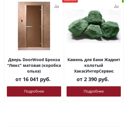
ХАКАСИЯ
В 
Дверь DoorWood Бронза
Камень для бани Жадеит
"Люкс" матовая (коробка
колотый
ольха)
ХакасИнтерСервис
от
16 041 руб.
от
2 390 руб.
Подробнее
Подробнее