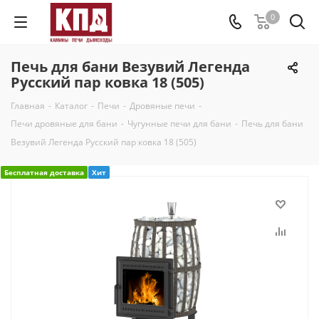
0
Печь для бани Везувий Легенда
Русский пар ковка 18 (505)
Главная
-
Каталог
-
Печи
-
Дровяные печи
-
Печи дровяные для бани
-
Чугунные печи для бани
-
Печь для бани
Везувий Легенда Русский пар ковка 18 (505)
Бесплатная доставка
Хит