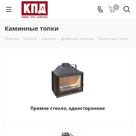
0
Каминные топки
Главная
-
Каталог
-
Камины
-
Дровяные камины
-
Каминные топки
Прямое стекло, одностороннее