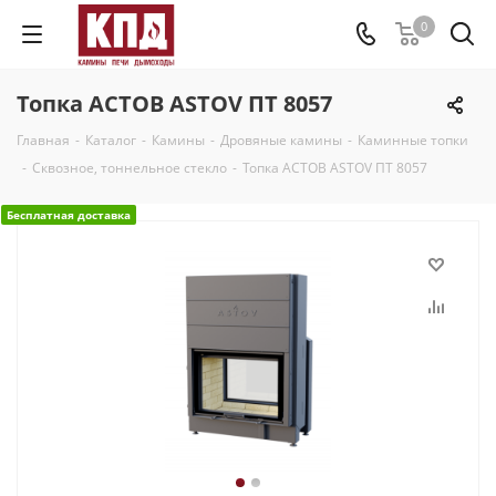
0
Топка АСТОВ ASTOV ПТ 8057
Главная
-
Каталог
-
Камины
-
Дровяные камины
-
Каминные топки
-
Сквозное, тоннельное стекло
-
Топка АСТОВ ASTOV ПТ 8057
Бесплатная доставка