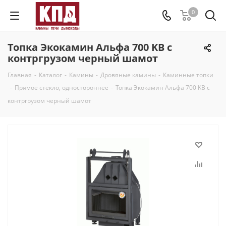
0
Топка Экокамин Альфа 700 KВ с
контргрузом черный шамот
Главная
-
Каталог
-
Камины
-
Дровяные камины
-
Каминные топки
-
Прямое стекло, одностороннее
-
Топка Экокамин Альфа 700 KВ с
контргрузом черный шамот