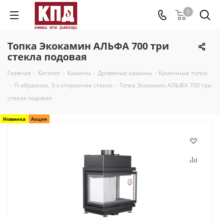
0
Топка Экокамин АЛЬФА 700 три
стекла подовая
Главная
-
Каталог
-
Камины
-
Дровяные камины
-
Каминные топки
-
П-образное, 3-х стороннее стекло
-
Топка Экокамин АЛЬФА 700 три
стекла подовая
Новинка
Акция