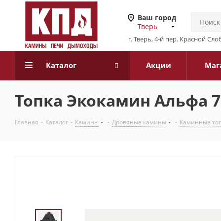
Ваш город
Тверь
г. Тверь, 4-й пер. Красной Слоб
Каталог
Акции
Маг
Топка Экокамин Альфа 7
Главная
-
Каталог
-
Камины
-
Дровяные камины
-
Каминные то