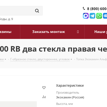
8 (800) 600
оды, д. 9
азины
Заказать монтаж
Наши 
00 RB два стекла правая 
пки
-
Г-образное стекло, двустороннее, угловое
-
Топка Экокамин Альф
Характеристики
Производитель
Экокамин (Россия)
Высота, мм