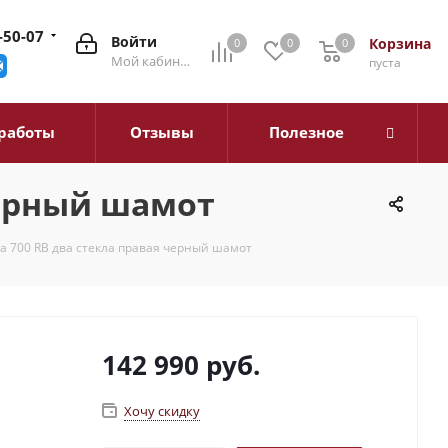
-50-07
Войти
Корзина
0
0
0
0
Мой кабинет
пуста
работы
Отзывы
Полезное
черный шамот
а 700 RB два стекла правая черный шамот
142 990
руб.
Хочу скидку