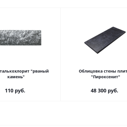
 талькохлорит "рваный
Облицовка стены плитка
камень"
"Пироксенит"
110
руб.
48 300
руб.