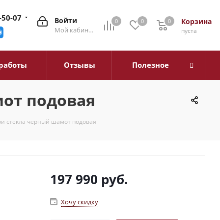
-50-07
Войти
Корзина
0
0
0
0
Мой кабинет
пуста
работы
Отзывы
Полезное
мот подовая
ри стекла черный шамот подовая
197 990
руб.
Хочу скидку