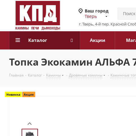
Ваш город
Тверь
г. Тверь, 4-й пер. Красной Слоб
Каталог
Акции
Маг
Топка Экокамин АЛЬФА 7
Главная
-
Каталог
-
Камины
-
Дровяные камины
-
Каминные то
Новинка
Акция