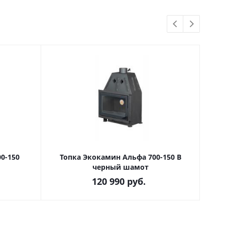
Новинк
0-150
Топка Экокамин Альфа 700-150 В
То
черный шамот
120 990
руб.