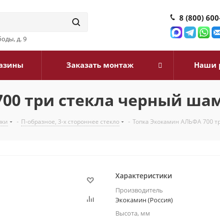
8 (800) 600
оды, д. 9
азины
Заказать монтаж
Наши 
00 три стекла черный ша
пки
-
П-образное, 3-х стороннее стекло
-
Топка Экокамин АЛЬФА 700 т
Характеристики
Производитель
Экокамин (Россия)
Высота, мм