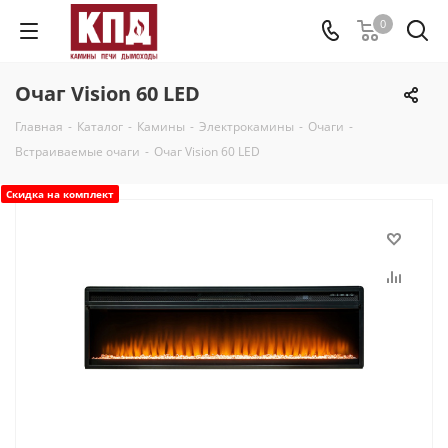
0
Очаг Vision 60 LED
Главная
-
Каталог
-
Камины
-
Электрокамины
-
Очаги
-
Встраиваемые очаги
-
Очаг Vision 60 LED
Скидка на комплект