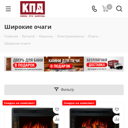
0
Широкие очаги
Главная
-
Каталог
-
Камины
-
Электрокамины
-
Очаги
-
Широкие очаги
Фильтр
Скидка на комплект
Скидка на комплект