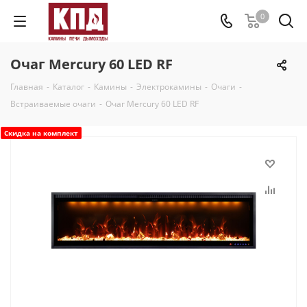
0
Очаг Mercury 60 LED RF
Главная
-
Каталог
-
Камины
-
Электрокамины
-
Очаги
-
Встраиваемые очаги
-
Очаг Mercury 60 LED RF
Скидка на комплект