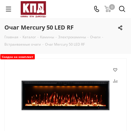
0
Очаг Mercury 50 LED RF
Главная
-
Каталог
-
Камины
-
Электрокамины
-
Очаги
-
Встраиваемые очаги
-
Очаг Mercury 50 LED RF
Скидка на комплект