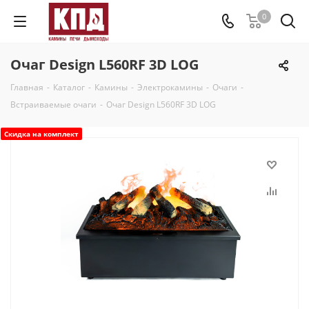
0
Очаг Design L560RF 3D LOG
Главная
-
Каталог
-
Камины
-
Электрокамины
-
Очаги
-
Встраиваемые очаги
-
Очаг Design L560RF 3D LOG
Скидка на комплект