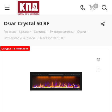
0
Очаг Crystal 50 RF
Главная
-
Каталог
-
Камины
-
Электрокамины
-
Очаги
-
Встраиваемые очаги
-
Очаг Crystal 50 RF
Скидка на комплект