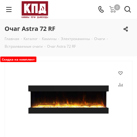
0
Очаг Astra 72 RF
Главная
-
Каталог
-
Камины
-
Электрокамины
-
Очаги
-
Встраиваемые очаги
-
Очаг Astra 72 RF
Скидка на комплект