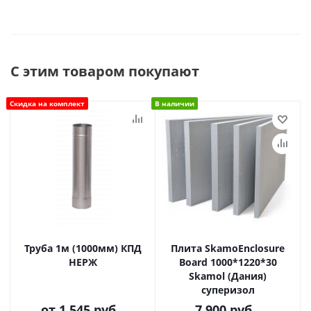
С этим товаром покупают
Скидка на комплект
В наличии
Труба 1м (1000мм) КПД
Плита SkamoEnclosure
НЕРЖ
Board 1000*1220*30
Skamol (Дания)
суперизол
от
1 545 руб.
7 900
руб.