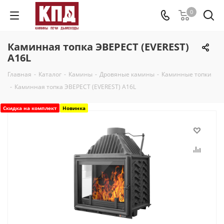
0
Каминная топка ЭВЕРЕСТ (EVEREST)
A16L
Главная
-
Каталог
-
Камины
-
Дровяные камины
-
Каминные топки
-
Каминная топка ЭВЕРЕСТ (EVEREST) A16L
Скидка на комплект
Новинка