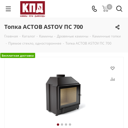
0
Топка АСТОВ ASTOV ПС 700
Главная
-
Каталог
-
Камины
-
Дровяные камины
-
Каминные топки
-
Прямое стекло, одностороннее
-
Топка АСТОВ ASTOV ПС 700
Бесплатная доставка