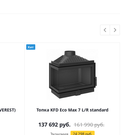
Хит
VEREST)
Топка KFD Eco Max 7 L/R standard
Т
137 692
руб.
161 990
руб.
Экономия
24 298
руб.