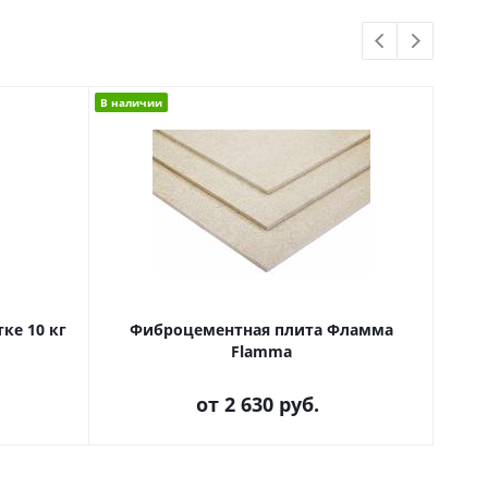
В наличии
В нали
ке 10 кг
Фиброцементная плита Фламма
Flamma
от
2 630 руб.