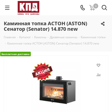
0
Каминная топка АСТОН (ASTON)
Сенатор (Senator) 14.870 new
Главная
-
Каталог
-
Камины
-
Дровяные камины
-
Каминные топки
-
Каминная топка АСТОН (ASTON) Сенатор (Senator) 14.870 new
Бесплатная доставка