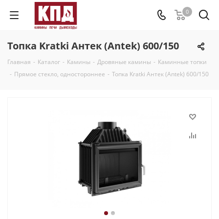
0
Топка Kratki Антек (Antek) 600/150
Главная
-
Каталог
-
Камины
-
Дровяные камины
-
Каминные топки
-
Прямое стекло, одностороннее
-
Топка Kratki Антек (Antek) 600/150