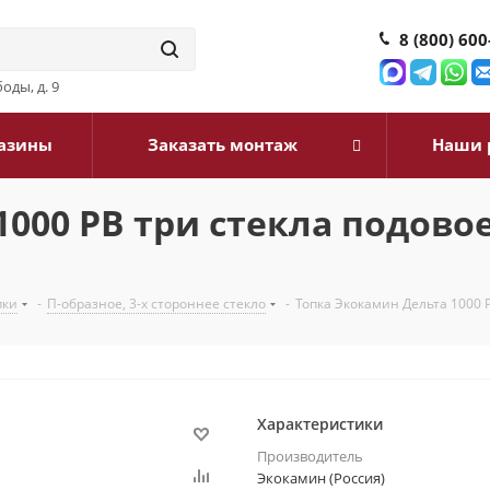
8 (800) 600
оды, д. 9
азины
Заказать монтаж
Наши 
1000 PB три стекла подово
пки
-
П-образное, 3-х стороннее стекло
-
Топка Экокамин Дельта 1000 
Характеристики
Производитель
Экокамин (Россия)