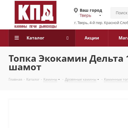
Ваш город
Тверь
г. Тверь, 4-й пер. Красной Слоб
Каталог
Акции
Маг
Топка Экокамин Дельта 
шамот
Главная
-
Каталог
-
Камины
-
Дровяные камины
-
Каминные то