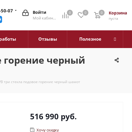
-50-07
Войти
Корзина
0
0
0
0
Мой кабинет
пуста
работы
Отзывы
Полезное
е горение черный
PB три стекла подовое горение черный шамот
516 990
руб.
Хочу скидку