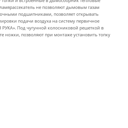
у топки и встроенные в дымосборник тепловые
пламярассекатель не позволяют дымовым газам
прочными подшипниками, позволяет открывать
улировки подачи воздуха на систему первичное
 РУКА». Под чугунной колосниковой решеткой в
е ножки, позволяют при монтаже установить топку