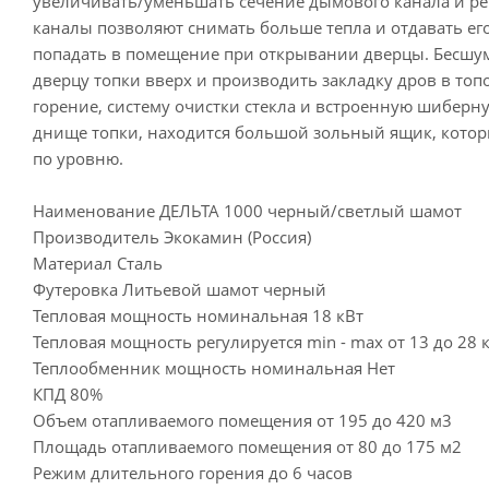
увеличивать/уменьшать сечение дымового канала и рег
каналы позволяют снимать больше тепла и отдавать е
попадать в помещение при открывании дверцы. Бесшум
дверцу топки вверх и производить закладку дров в то
горение, систему очистки стекла и встроенную шибер
днище топки, находится большой зольный ящик, котор
по уровню.
Наименование ДЕЛЬТА 1000 черный/светлый шамот
Производитель Экокамин (Россия)
Материал Сталь
Футеровка Литьевой шамот черный
Тепловая мощность номинальная 18 кВт
Тепловая мощность регулируется min - max от 13 до 28 
Теплообменник мощность номинальная Нет
КПД 80%
Объем отапливаемого помещения от 195 до 420 м3
Площадь отапливаемого помещения от 80 до 175 м2
Режим длительного горения до 6 часов