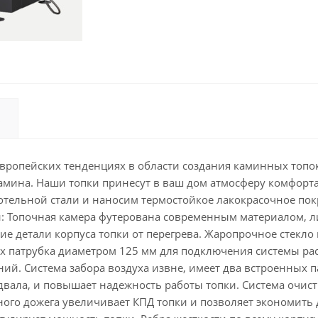
вропейских тенденциях в области создания каминных топок
амина. Наши топки принесут в ваш дом атмосферу комфорт
тельной стали и наносим термостойкое лакокрасочное пок
 Топочная камера футерована современным материалом, л
е детали корпуса топки от перегрева. Жаропрочное стекло
ых патрубка диаметром 125 мм для подключения системы р
й. Система забора воздуха извне, имеет два встроенных 
одвала, и повышает надежность работы топки. Система очис
ного дожега увеличивает КПД топки и позволяет экономить