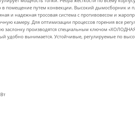
улирует мощность топки. Ребра жесткости по всему корпус
го в помещение путем конвекции. Высокий дымосборник и 
ная и надежная тросовая система с противовесом и жаро
почную камеру. Для оптимизации процессов горения все рег
ную заслонку производятся специальным ключом «ХОЛОДНАЯ
ый удобно вынимается. Устойчивые, регулируемые по высот
кВт