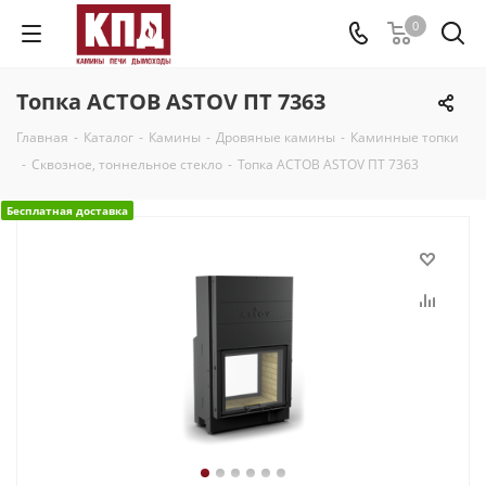
0
Топка АСТОВ ASTOV ПТ 7363
Главная
-
Каталог
-
Камины
-
Дровяные камины
-
Каминные топки
-
Сквозное, тоннельное стекло
-
Топка АСТОВ ASTOV ПТ 7363
Бесплатная доставка