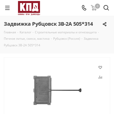
0
Задвижка Рубцовск 3В-2А 505*314
Главная
-
Каталог
-
Строительные материалы и огнезащита
-
Печное литье, смеси, мастика
-
Рубцовск (Россия)
-
Задвижка
Рубцовск 3В-2А 505*314