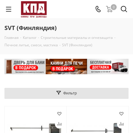
0
SVT (Финляндия)
Главная
-
Каталог
-
Строительные материалы и огнезащита
-
Печное литье, смеси, мастика
-
SVT (Финляндия)
Фильтр