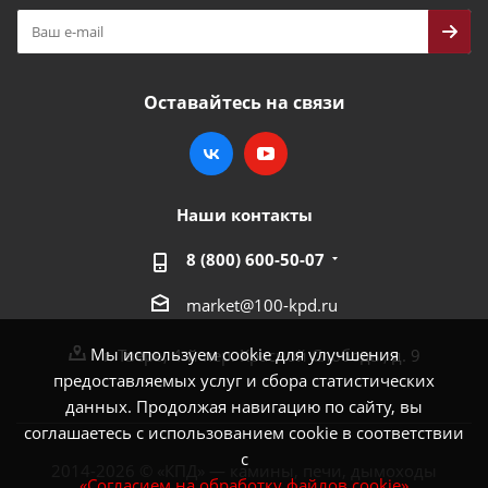
Оставайтесь на связи
Наши контакты
8 (800) 600-50-07
market@100-kpd.ru
Мы используем cookie для улучшения
г. Тверь, 4-й пер. Красной Слободы, д. 9
предоставляемых услуг и сбора статистических
данных. Продолжая навигацию по сайту, вы
соглашаетесь с использованием cookie в соответствии
с
2014-2026 © «КПД» — камины, печи, дымоходы
«Согласием на обработку файлов cookie»