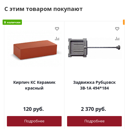
С этим товаром покупают
В наличии
Ра
Кирпич КС Керамик
Задвижка Рубцовск
красный
3В-1А 494*184
120
руб.
2 370
руб.
Подробнее
Подробнее