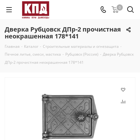
0
Дверка Рубцовск ДПр-2 прочистная
неокрашенная 178*141
Главная
-
Каталог
-
Строительные материалы и огнезащита
-
Печное литье, смеси, мастика
-
Рубцовск (Россия)
-
Дверка Рубцовск
ДПр-2 прочистная неокрашенная 178*141