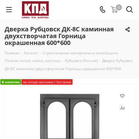
0
Дверка Рубцовск ДК-8С каминная
двухстворчатая Горница
окрашенная 600*600
Главная
-
Каталог
-
Строительные материалы и огнезащита
-
Печное литье, смеси, мастика
-
Рубцовск (Россия)
-
Дверка Рубцовск
ДК-8С каминная двухстворчатая Горница окрашенная 600*600
В наличии
на складе магазина г Кострома