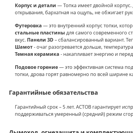
Корпус и детали
— Топка имеет двойной корпус. 
открывания, бархатная на ощупь, не обжигает ру
Футеровка
— это внутренний корпус топки, котор
стальные пластины
для самого современного ст
вкус.
Панели 3D
– сбалансированный вариант. Те
Шамот
- очаг разогревается дольше, температур
Темная керамика
- накапливает энергию и перед
Подовое горение
— это эффективная система под
топки, дрова горят равномерно по всей ширине к
Гарантийные обязательства
Гарантийный срок – 5 лет. АСТОВ гарантирует исп
поддерживаться умеренный (средний) режим сгора
Дымоход, огнезащита и комплектующ