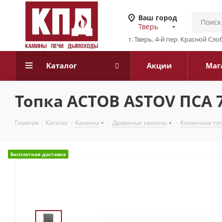
Ваш город
Тверь
г. Тверь, 4-й пер. Красной Слоб
Каталог
Акции
Маг
Топка АСТОВ ASTOV ПСА 
Главная
-
Каталог
-
Камины
-
Дровяные камины
-
Каминные то
Бесплатная доставка