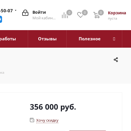
-50-07
Войти
Корзина
0
0
0
0
Мой кабинет
пуста
работы
Отзывы
Полезное
рка
356 000
руб.
Хочу скидку