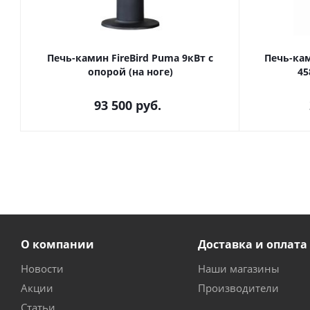
Печь-камин FireBird Puma 9кВт с
Печь-ка
опорой (на ноге)
45
93 500
руб.
О компании
Доставка и оплата
Новости
Наши магазины
Акции
Производители
Статьи