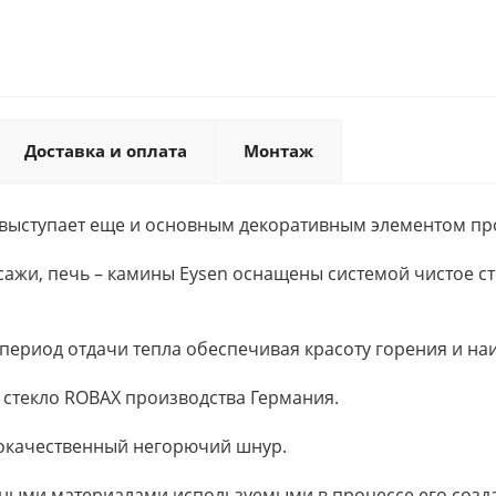
Доставка и оплата
Монтаж
выступает еще и основным декоративным элементом про
жи, печь – камины Eysen оснащены системой чистое сте
период отдачи тепла обеспечивая красоту горения и на
стекло ROBAX производства Германия.
кокачественный негорючий шнур.
ными материалами используемыми в процессе его созд