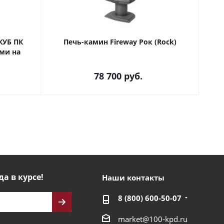
КУБ ПК
Печь-камин Fireway Рок (Rock)
П
ми на
78 700
руб.
да в курсе!
Наши контакты
8 (800) 600-50-07
market@100-kpd.ru