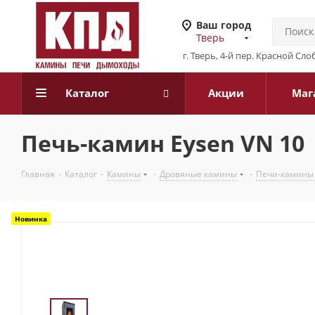
Ваш город
Тверь
г. Тверь, 4-й пер. Красной Слоб
Каталог
Акции
Маг
Печь-камин Eysen VN 10
Главная
-
Каталог
-
Камины
-
Дровяные камины
-
Печи-камины
Новинка