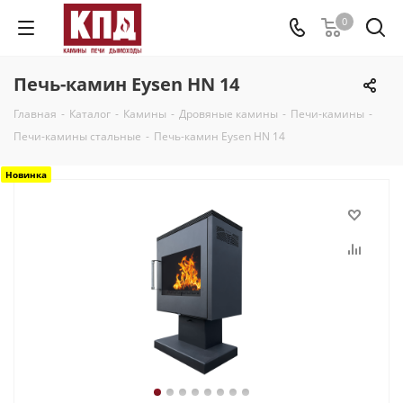
0
Печь-камин Eysen HN 14
Главная
-
Каталог
-
Камины
-
Дровяные камины
-
Печи-камины
-
Печи-камины стальные
-
Печь-камин Eysen HN 14
Новинка