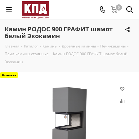
0
Камин РОДОС 900 ГРАФИТ шамот
белый Экокамин
Главная
-
Каталог
-
Камины
-
Дровяные камины
-
Печи-камины
-
Печи-камины стальные
-
Камин РОДОС 900 ГРАФИТ шамот белый
Экокамин
Новинка