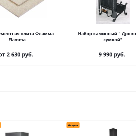
ментная плита Фламма
Набор каминный " Дровн
Flamma
сумкой"
от
2 630 руб.
9 990
руб.
Акция