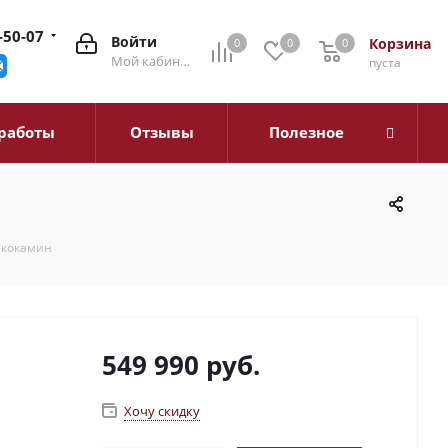
-50-07
Войти
Корзина
0
0
0
0
Мой кабинет
пуста
работы
Отзывы
Полезное
Экокамин
549 990
руб.
Хочу скидку