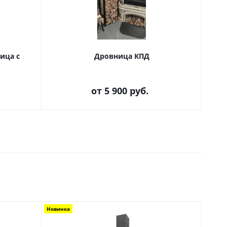
ица с
Дровница КПД
Др
от
5 900 руб.
Новинка