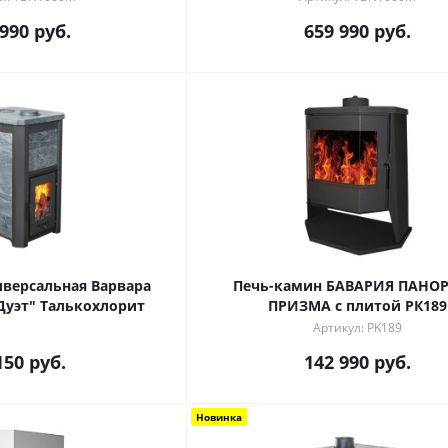
 990
руб.
659 990
руб.
иверсальная Варвара
Печь-камин БАВАРИЯ ПАНО
Дуэт" Талькохлорит
ПРИЗМА с плитой РК189
Артикул: PK189
150
руб.
142 990
руб.
Новинка