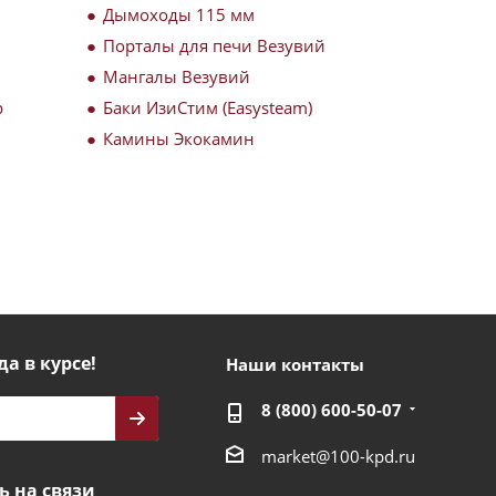
Дымоходы 115 мм
Порталы для печи Везувий
Мангалы Везувий
р
Баки ИзиСтим (Easysteam)
Камины Экокамин
да в курсе!
Наши контакты
8 (800) 600-50-07
market@100-kpd.ru
ь на связи