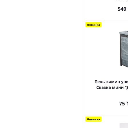
549
Новинка
Печь-камин ун
Сказка мини "
75 
Новинка