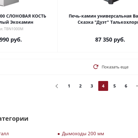
Печь-камин универсальная В
лый Экокамин
Сказка "Дуэт" Талькохлор
л: TBN1000M
 990
руб.
87 350
руб.
Показать еще
1
2
3
4
5
6
атегории
талл
Дымоходы 200 мм