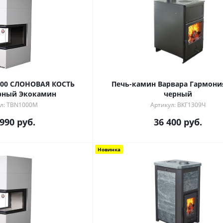
Печь-камин Варвара Гармони
рный Экокамин
черный
л: TBN1000M
Артикул: ВКГ1309Ч
 990
руб.
36 400
руб.
Новинка