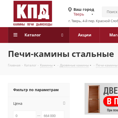
Ваш город
Тверь
г. Тверь, 4-й пер. Красной Слоб
Каталог
Акции
Маг
Печи-камины стальные
Главная
-
Каталог
-
Камины
-
Дровяные камины
-
Печи-камины
Фильтр по параметрам
Цена