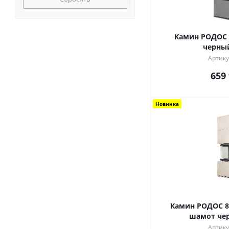
Камин РОДОС 900 ГРАФИТ шамот
черны
Артику
659
Новинка
Камин РОДОС 8
шамот че
Артику