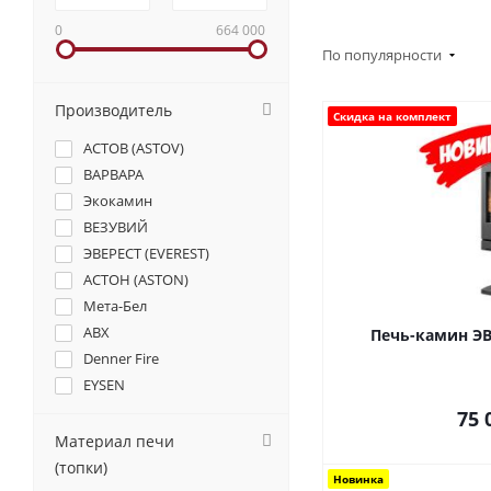
0
664 000
По популярности
Производитель
Скидка на комплект
АСТОВ (ASTOV)
ВАРВАРА
Экокамин
ВЕЗУВИЙ
ЭВЕРЕСТ (EVEREST)
АСТОН (ASTON)
Мета-Бел
ABX
Печь-камин ЭВ
Denner Fire
EYSEN
Thorma
75 
БЛЭК СТОВ (BLACK STOVE)
Материал печи
НМК
(топки)
Новинка