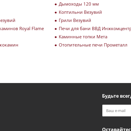
Дымоходы 120 мм
Коптильни Везувий
Везувий
Грили Везувий
каминов Royal Flame
Печи для бани ВВД Инжкомцент
Каминные топки Мета
Экокамин
Отопительные печи Прометалл
Будьте всег
Оставайтес