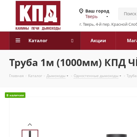
Ваш город
Тверь
г. Тверь, 4-й пер. Красной Слоб
Каталог
Акции
Маг
Труба 1м (1000мм) КПД 
Главная
-
Каталог
-
Дымоходы
-
Одностенные дымоходы
-
Труба
В наличии